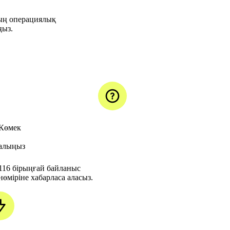
ың операциялық
ңыз.
Көмек
алыңыз
116 бірыңғай байланыс
нөміріне хабарласа аласыз.