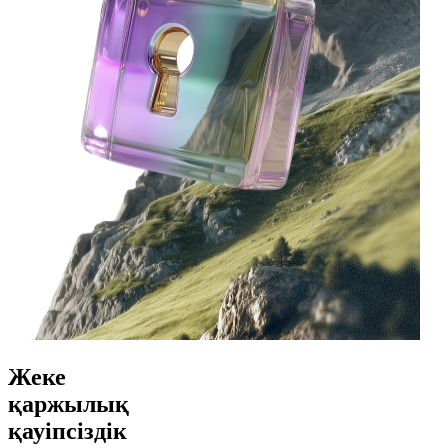
Жеке
қаржылық
қауіпсіздік