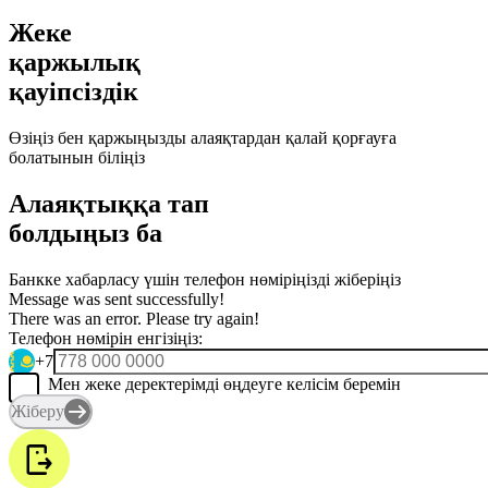
Жеке
қаржылық
қауіпсіздік
Өзіңіз бен қаржыңызды алаяқтардан қалай қорғауға
болатынын біліңіз
Алаяқтыққа тап
болдыңыз ба
Банкке хабарласу үшін телефон нөміріңізді жіберіңіз
Message was sent successfully!
There was an error. Please try again!
Телефон нөмірін енгізіңіз:
+7
Мен жеке деректерімді өңдеуге келісім беремін
Жіберу