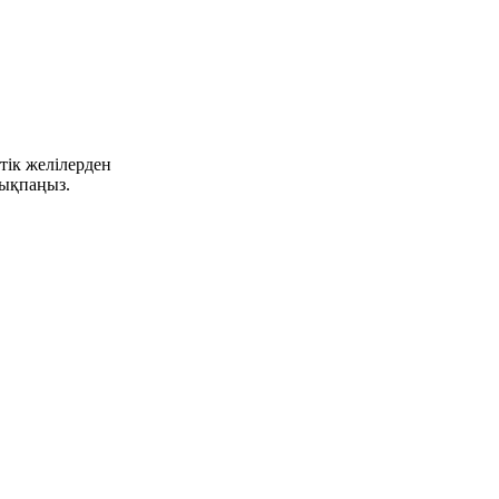
тік желілерден
сықпаңыз.