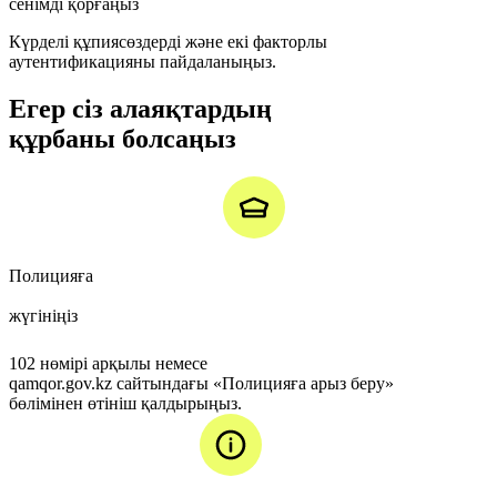
сенімді қорғаңыз
Күрделі құпиясөздерді және екі факторлы
аутентификацияны пайдаланыңыз.
Егер сіз алаяқтардың
құрбаны болсаңыз
Полицияға
жүгініңіз
102 нөмірі арқылы немесе
qamqor.gov.kz сайтындағы «Полицияға арыз беру»
бөлімінен өтініш қалдырыңыз.