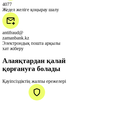
4077
Жедел желіге қоңырау шалу
antifraud@
zamanbank.kz
Электрондық пошта арқылы
хат жіберу
Алаяқтардан қалай
қорғануға болады
Қауіпсіздіктің жалпы ережелері