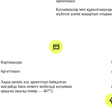
орнатыңыз
Қосымшалар мен құрылғыңызд
жүйесін үнемі жаңартып отыры
Картаңызды
бұғаттаңыз
Ақша шешіп алу әрекеттері байқалған
жағдайда банк немесе мобильді қосымша
арқылы (қысқа нөмір — 4077)