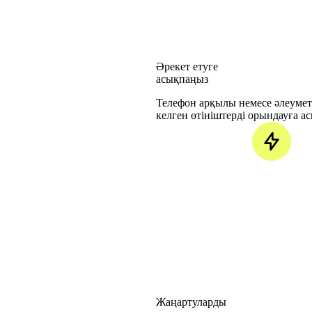
Әрекет етуге
асықпаңыз
Телефон арқылы немесе әлеумет
келген өтініштерді орындауға а
Жаңартуларды