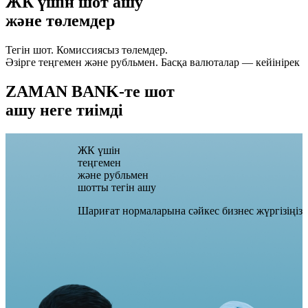
ЖК үшін шот ашу
және төлемдер
Тегін шот. Комиссиясыз төлемдер.
Әзірге теңгемен және рубльмен. Басқа валюталар — кейінірек
ZAMAN BANK-те шот
ашу неге тиімді
ЖК үшін
теңгемен
және рубльмен
шотты тегін ашу
Шариғат нормаларына сәйкес бизнес жүргізіңіз