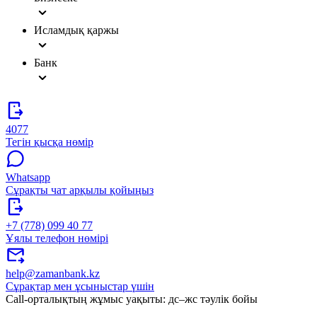
Исламдық қаржы
Банк
4077
Тегін қысқа нөмір
Whatsapp
Сұрақты чат арқылы қойыңыз
+7 (778) 099 40 77
Ұялы телефон нөмірі
help@zamanbank.kz
Сұрақтар мен ұсыныстар үшін
Call-орталықтың жұмыс уақыты: дс–жс тәулік бойы