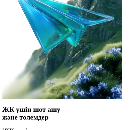
ЖК үшін шот ашу
және төлемдер