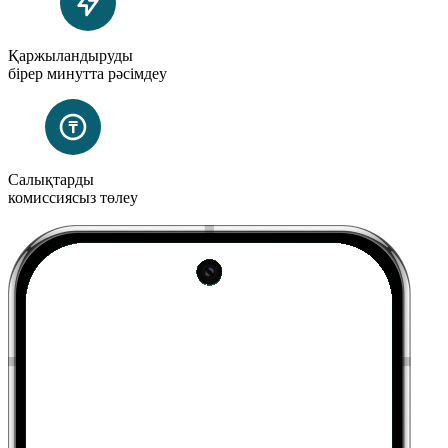
Қаржыландыруды
бірер
минутта рәсімдеу
Салықтарды
комиссиясыз төлеу