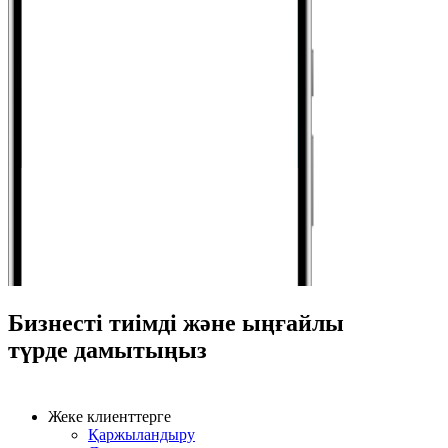
Бизнесті тиімді және ыңғайлы
түрде дамытыңыз
Жеке клиенттерге
Қаржыландыру