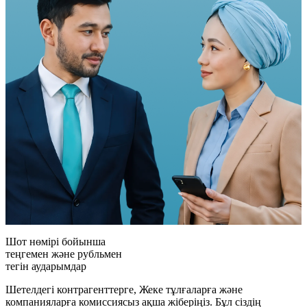
Шот нөмірі
бойынша
теңгемен
және рубльмен
тегін аударымдар
Шетелдегі контрагенттерге, Жеке тұлғаларға және
компанияларға комиссиясыз ақша жіберіңіз. Бұл сіздің