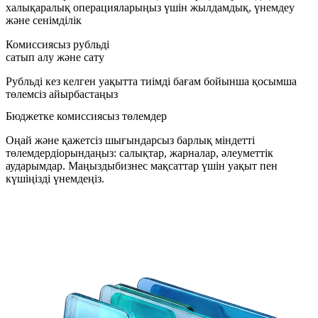
халықаралық операцияларыңыз үшін жылдамдық, үнемдеу
және сенімділік
Комиссиясыз рубльді
сатып алу және сату
Рубльді кез келген уақытта тиімді бағам бойынша қосымша
төлемсіз айырбастаңыз
Бюджетке
комиссиясыз төлемдер
Оңай және қажетсіз шығындарсыз барлық міндетті
төлемдерді
орындаңыз: салықтар, жарналар, әлеуметтік
аударымдар. Маңызды
бизнес мақсаттар үшін уақыт пен
күшіңізді үнемдеңіз.