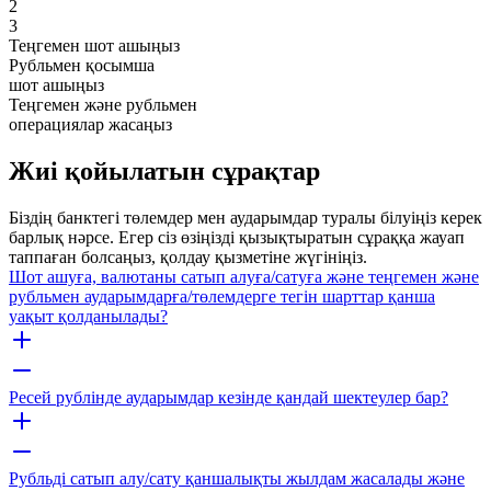
2
3
Теңгемен шот ашыңыз
Рубльмен қосымша
шот ашыңыз
Теңгемен және рубльмен
операциялар жасаңыз
Жиі қойылатын сұрақтар
Біздің банктегі төлемдер мен аударымдар туралы білуіңіз керек
барлық нәрсе. Егер сіз өзіңізді қызықтыратын сұраққа жауап
таппаған болсаңыз, қолдау қызметіне жүгініңіз.
Шот ашуға, валютаны сатып алуға/сатуға және теңгемен және
рубльмен аударымдарға/төлемдерге тегін шарттар қанша
уақыт қолданылады?
Ресей рублінде аударымдар кезінде қандай шектеулер бар?
Рубльді сатып алу/сату қаншалықты жылдам жасалады және