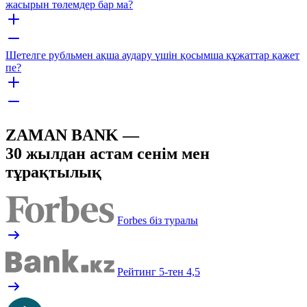
жасырын төлемдер бар ма?
Шетелге рубльмен ақша аудару үшін қосымша құжаттар қажет
пе?
ZAMAN BANK —
30 жылдан астам сенім мен
тұрақтылық
Forbes біз туралы
Рейтинг 5-тен 4,5