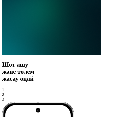
Шот ашу
және төлем
жасау оңай
1
2
3