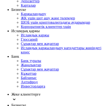
Депозиттер
Карталар
Бизнеске
Қаржыландыру
ЖК үшін шот ашу және төлемдер
ШОБ үшін криптовалютадағы аударымдар
Корпоративтік клиенттер үшін
Исламдық қаржы
Исламдық қаржы
Глоссарий
Сұрақтар мен жауаптар
Исламдық қаржыландыру қағидаттары жөніндегі
кеңес
Банк
Банк туралы
Жаңалықтар
Сұрақтар мен жауаптар
Құжаттар
Байланыс
Антифрод
Инвесторларға
Жеке клиенттерге
Бизнеске