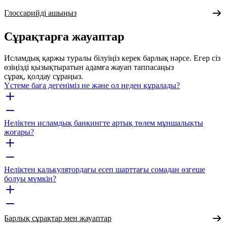
Глоссарийді ашыңыз
Сұрақтарға жауаптар
Исламдық қаржы туралы білуіңіз керек барлық нәрсе. Егер сіз
өзіңізді қызықтыратын адамға жауап таппасаңыз
сұрақ, қолдау сұраңыз.
Үстеме баға дегеніміз не және ол неден құралады?
Неліктен исламдық банкингте артық төлем мұншалықты
жоғары?
Неліктен калькулятордағы есеп шарттағы сомадан өзгеше
болуы мүмкін?
Барлық сұрақтар мен жауаптар