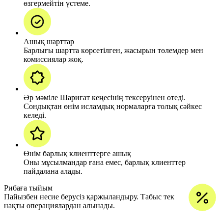
өзгермейтін үстеме.
Ашық шарттар
Барлығы шартта көрсетілген, жасырын төлемдер мен
комиссиялар жоқ.
Әр мәміле Шариғат кеңесінің тексеруінен өтеді.
Сондықтан өнім исламдық нормаларға толық сәйкес
келеді.
Өнім барлық клиенттерге ашық
Оны мұсылмандар ғана емес, барлық клиенттер
пайдалана алады.
Рибаға тыйым
Пайызбен несие берусіз қаржыландыру.
Табыс тек
нақты операциялардан алынады.