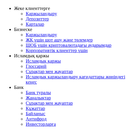
Жеке клиенттерге
Қаржыландыру
Депозиттер
Карталар
Бизнеске
Қаржыландыру
ЖК үшін шот ашу және төлемдер
ШОБ үшін криптовалютадағы аударымдар
Корпоративтік клиенттер үшін
Исламдық қаржы
Исламдық қаржы
Глоссарий
Сұрақтар мен жауаптар
Исламдық қаржыландыру қағидаттары жөніндегі
кеңес
Банк
Банк туралы
Жаңалықтар
Сұрақтар мен жауаптар
Құжаттар
Байланыс
Антифрод
Инвесторларға