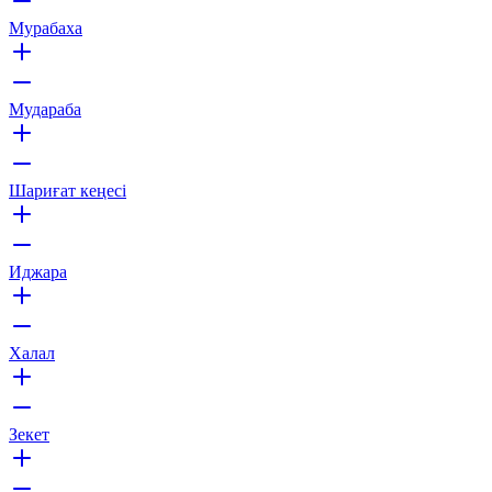
Мурабаха
Мудараба
Шариғат кеңесі
Иджара
Халал
Зекет