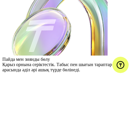
Пайда мен зиянды бөлу
Қарыз орнына серіктестік. Табыс пен шығын
тараптар
арасында әділ әрі ашық түрде бөлінеді.