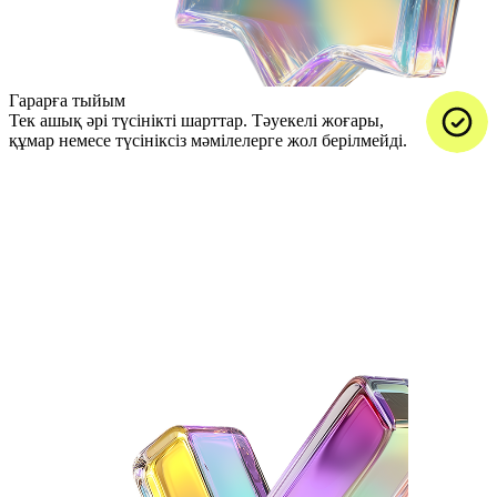
Гарарға тыйым
Тек ашық әрі түсінікті шарттар. Тәуекелі жоғары,
құмар немесе түсініксіз мәмілелерге жол берілмейді.