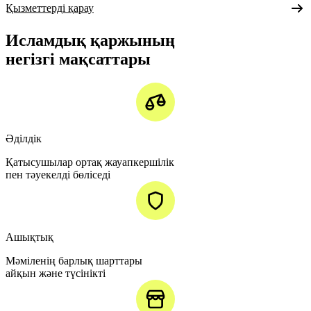
Қызметтерді қарау
Исламдық қаржының
негізгі мақсаттары
Әділдік
Қатысушылар ортақ жауапкершілік
пен тәуекелді бөліседі
Ашықтық
Мәміленің барлық шарттары
айқын және түсінікті