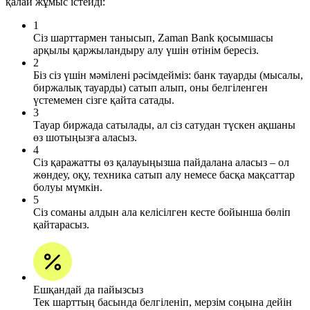
қалай жұмыс істейді:
1
Сіз шарттармен танысып, Zaman Bank қосымшасы
арқылы қаржыландыру алу үшін өтінім бересіз.
2
Біз сіз үшін мәмілені рәсімдейміз: банк тауарды (мысалы,
биржалық тауарды) сатып алып, оны белгіленген
үстемемен сізге қайта сатады.
3
Тауар биржада сатылады, ал сіз сатудан түскен ақшаны
өз шотыңызға аласыз.
4
Сіз қаражатты өз қалауыңызша пайдалана аласыз – ол
жөндеу, оқу, техника сатып алу немесе басқа мақсаттар
болуы мүмкін.
5
Сіз соманы алдын ала келісілген кесте бойынша бөліп
қайтарасыз.
Ешқандай да пайызсыз
Тек шарттың басында белгіленіп, мерзім соңына дейін