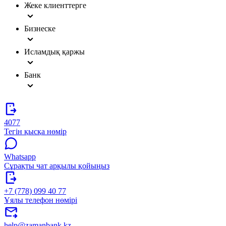
Жеке клиенттерге
Бизнеске
Исламдық қаржы
Банк
4077
Тегін қысқа нөмір
Whatsapp
Сұрақты чат арқылы қойыңыз
+7 (778) 099 40 77
Ұялы телефон нөмірі
help@zamanbank.kz