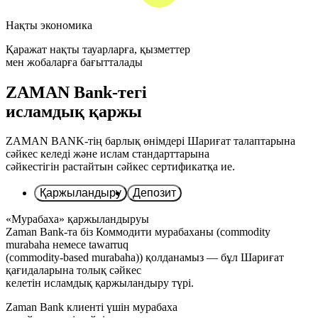
Нақты экономика
Қаражат нақты тауарларға, қызметтер
мен жобаларға бағытталады
ZAMAN Bank-тегі
исламдық қаржы
ZAMAN BANK-тің барлық өнімдері Шариғат талаптарына
сәйкес келеді және ислам стандарттарына
сәйкестігін растайтын сәйкес сертификатқа ие.
Қаржыландыру
Депозит
«Мурабаха» қаржыландыруы
Zaman Bank-та біз Коммодити мурабаханы (commodity
murabaha немесе tawarruq
(commodity-based murabaha)) қолданамыз — бұл Шариғат
қағидаларына толық сәйкес
келетін исламдық қаржыландыру түрі.
Zaman Bank клиенті үшін мурабаха