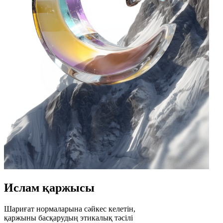
Ислам қаржысы
Шариғат нормаларына сәйкес келетін,
қаржыны басқарудың этикалық тәсілі