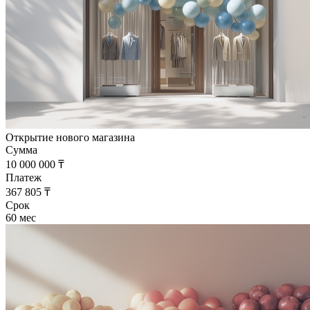
Открытие нового магазина
Сумма
10 000 000 ₸
Платеж
367 805 ₸
Срок
60 мес