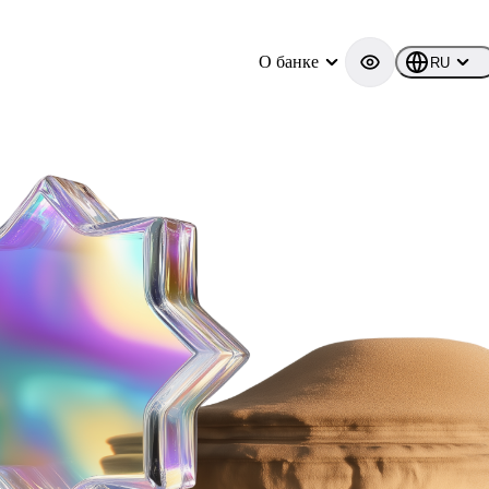
О банке
RU