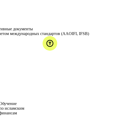
тивные документы
четом международных стандартов (AAOIFI, IFSB)
Обучение
по исламским
финансам