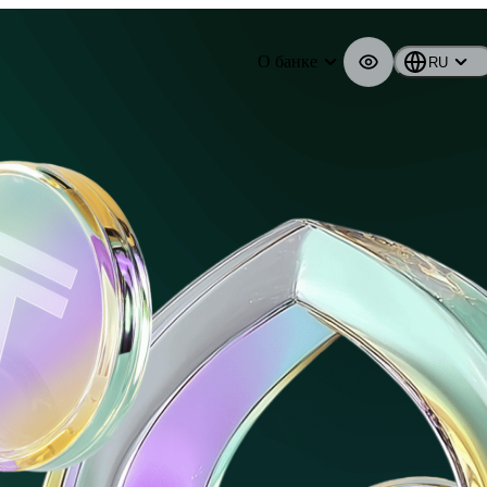
О банке
RU